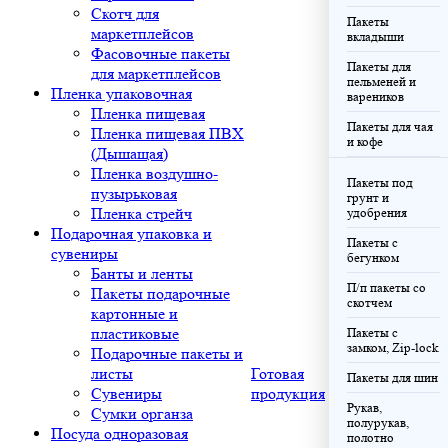
Скотч для
Пакеты
маркетплейсов
вкладыши
Фасовочные пакеты
Пакеты для
для маркетплейсов
пельменей и
Пленка упаковочная
вареников
Пленка пищевая
Пакеты для чая
Пленка пищевая ПВХ
и кофе
(Дышащая)
Пленка воздушно-
Пакеты под
пузырьковая
грунт и
Пленка стрейч
удобрения
Подарочная упаковка и
Пакеты с
сувениры
бегунком
Банты и ленты
П/п пакеты со
Пакеты подарочные
скотчем
картонные и
пластиковые
Пакеты с
замком, Zip-lock
Подарочные пакеты и
листы
Готовая
Пакеты для шин
Сувениры
продукция
Рукав,
Сумки органза
полурукав,
Посуда одноразовая
полотно