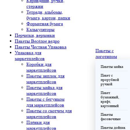
Карандаши, ручки,
стержни
Тетради, альбомы,
бумага, картон, папки
Форматная бумага
Калькуляторы
Перчатки, верхонки
Пакеты Весёлое ведро
Пакеты Честная Упаковка
Пакеты с
Упаковка для
логотипом
маркетплейсов
Коробки для
Пакеты майка
маркетплейсов
Пакеты зиплок для
Пакет с
прорубной
маркетплейсов
ручкой
Пакеты майка для
маркетплейсов
Пакет
бумажный,
Пакеты с бегунком
крафт,
для маркетплейсов
картонный
Пакеты со скотчем для
Пакеты
маркетплейсов
фасовочные
Плёнки для
маркетплейсов
Пакеты дойпак