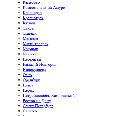
Кемерово
Комсомольск-на-Амуре
Краснодар
Красноярск
Кызыл
Ленск
Липецк
Магадан
Магнитогорск
Мирный
Москва
Нерюнгри
Нижний Новгород
Новокузнецк
Омск
Оренбург
Пенза
Пермь
Петропавловск-Камчаткский
Ростов-на-Дону
Санкт-Петербург
Саратов