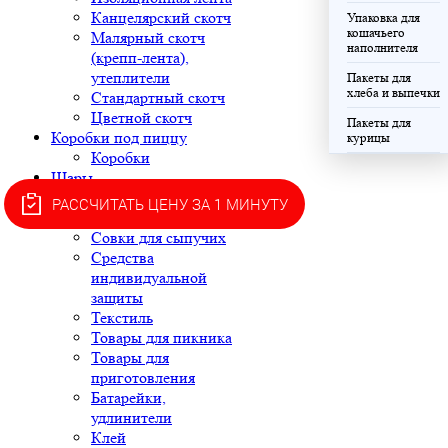
Канцелярский скотч
Упаковка для
кошачьего
Малярный скотч
наполнителя
(крепп-лента),
утеплители
Пакеты для
хлеба и выпечки
Стандартный скотч
Цветной скотч
Пакеты для
Коробки под пиццу
курицы
Коробки
Шары
Хозяйственные товары
РАССЧИТАТЬ ЦЕНУ ЗА 1 МИНУТУ
Губки и салфетки
Совки для сыпучих
Средства
индивидуальной
защиты
Текстиль
Товары для пикника
Товары для
приготовления
Батарейки,
удлинители
Клей