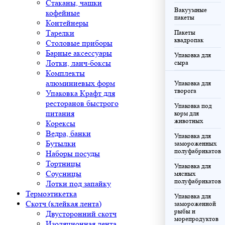
Стаканы, чашки
Вакуумные
кофейные
пакеты
Контейнеры
Тарелки
Пакеты
квадропак
Столовые приборы
Барные аксессуары
Упаковка для
Лотки, ланч-боксы
сыра
Комплекты
алюминиевых форм
Упаковка для
творога
Упаковка Крафт для
ресторанов быстрого
Упаковка под
питания
корм для
животных
Корексы
Ведра, банки
Упаковка для
Бутылки
замороженных
полуфабрикатов
Наборы посуды
Тортницы
Упаковка для
Соусницы
мясных
полуфабрикатов
Лотки под запайку
Термоэтикетка
Упаковка для
Скотч (клейкая лента)
замороженной
рыбы и
Двусторонний скотч
морепродуктов
Изоляционная лента