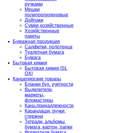
ручками
Мешки
полипропиленовые
Дойпаки
Сумки хозяйственные
Хозяйственные
пакеты
Бумажная продукция
Салфетки, полотенца
Туалетная бумага
Бумага
Бытовая химия
Бытовая химия ISL
OXI
Канцелярские товары
Бланки бух. учетности
Выделители,
маркеты,
фломастеры
Канц.принадлежности
Карандаши, ручки,
стержни
Тетради, альбомы,
бумага, картон, папки
Форматная бумага