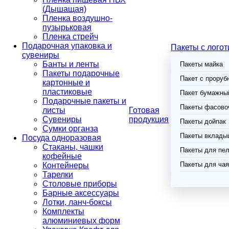
(Дышащая)
Пленка воздушно-
пузырьковая
Пленка стрейч
Подарочная упаковка и
Пакеты с лого
сувениры
Банты и ленты
Пакеты майка
Пакеты подарочные
Пакет с проруб
картонные и
пластиковые
Пакет бумажный
Подарочные пакеты и
Пакеты фасово
листы
Готовая
Сувениры
продукция
Пакеты дойпак
Сумки органза
Пакеты вклады
Посуда одноразовая
Стаканы, чашки
Пакеты для пел
кофейные
Пакеты для чая
Контейнеры
Тарелки
Столовые приборы
Барные аксессуары
Лотки, ланч-боксы
Комплекты
алюминиевых форм