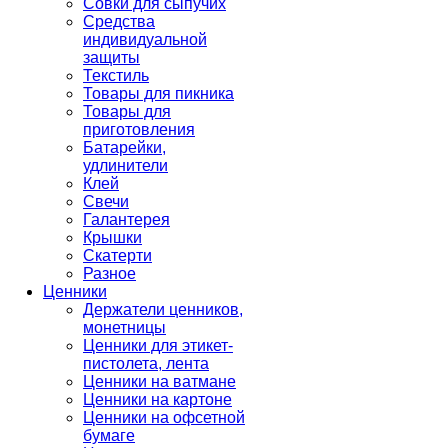
Совки для сыпучих
Средства
индивидуальной
защиты
Текстиль
Товары для пикника
Товары для
приготовления
Батарейки,
удлинители
Клей
Свечи
Галантерея
Крышки
Скатерти
Разное
Ценники
Держатели ценников,
монетницы
Ценники для этикет-
пистолета, лента
Ценники на ватмане
Ценники на картоне
Ценники на офсетной
бумаге