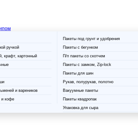
типом
Пакеты под грунт и удобрения
ной ручкой
Пакеты с бегунком
, крафт, картонный
П/п пакеты со скотчем
чные
Пакеты с замком, Zip-lock
Пакеты для шин
ши
Рукав, полурукав, полотно
ьменей и вареников
Вакуумные пакеты
 и кофе
Пакеты квадропак
Упаковка для сыра