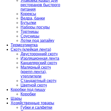
Упаковка Крафт для
ресторанов быстрого
питания
Корексы
Ведра, банки
Бутылки
Наборы посуды
Тортницы
Соусницы
Лотки под запайку
Термоэтикетка
Скотч (клейкая лента)
Двусторонний скотч
Изоляционная лента
Канцелярский скотч
Малярный скотч
(крепп-лента),
утеплители
Стандартный скотч
Цветной скотч
Коробки под пиццу
Коробки
Шары
Хозяйственные товары
Губки и салфетки