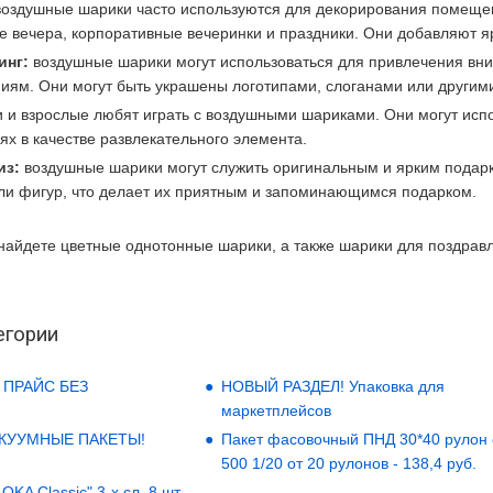
оздушные шарики часто используются для декорирования помещени
е вечера, корпоративные вечеринки и праздники. Они добавляют я
инг:
воздушные шарики могут использоваться для привлечения вн
иям. Они могут быть украшены логотипами, слоганами или други
и и взрослые любят играть с воздушными шариками. Они могут испо
ях в качестве развлекательного элемента.
из:
воздушные шарики могут служить оригинальным и ярким подарк
или фигур, что делает их приятным и запоминающимся подарком.
найдете цветные однотонные шарики, а также шарики для поздрав
егории
 ПРАЙС БЕЗ
НОВЫЙ РАЗДЕЛ! Упаковка для
маркетплейсов
АКУУМНЫЕ ПАКЕТЫ!
Пакет фасовочный ПНД 30*40 рулон
500 1/20 от 20 рулонов - 138,4 руб.
KA Classic" 3-х сл. 8 шт.