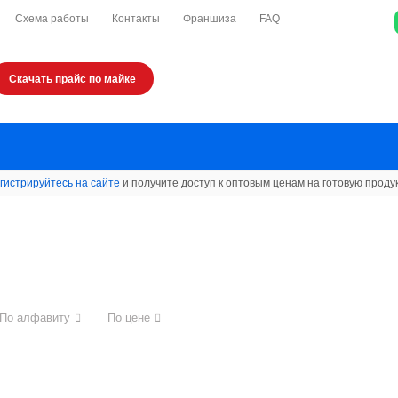
Схема работы
Контакты
Франшиза
FAQ
Скачать прайс по майке
гистрируйтесь на сайте
и получите доступ к оптовым ценам на готовую проду
По алфавиту
По цене