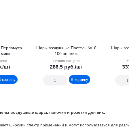
 Перламутр
Шары воздушные Пастель №10
Шары возд
№9 100 шт. микс
100 шт. микс
цена
Розничная цена
Р
.
/шт
286.5
руб.
/шт
33
В корзину
В корзину
лены воздушные шары, палочки и розетки для них.
еют широкий спектр применений и могут использоваться для разл