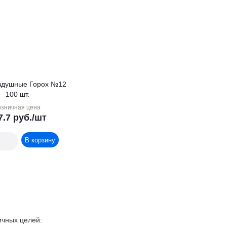
ушные Горох №12
100 шт.
озничная цена
7.7
руб.
/шт
В корзину
ичных целей: