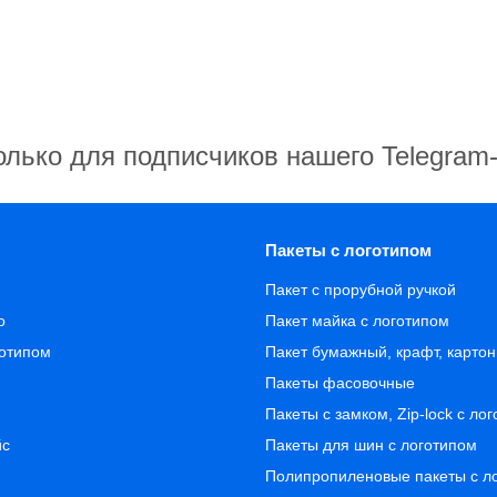
олько для подписчиков нашего Telegram
Пакеты с логотипом
Пакет с прорубной ручкой
о
Пакет майка с логотипом
готипом
Пакет бумажный, крафт, карто
Пакеты фасовочные
Пакеты с замком, Zip-lock с ло
йс
Пакеты для шин с логотипом
Полипропиленовые пакеты с л