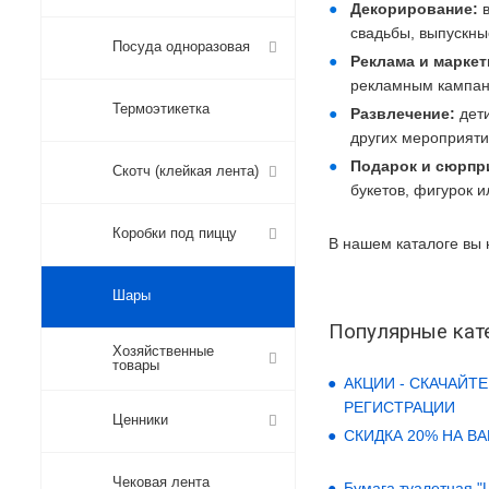
Декорирование:
в
свадьбы, выпускны
Посуда одноразовая
Реклама и маркет
рекламным кампан
Термоэтикетка
Развлечение:
дет
других мероприяти
Подарок и сюрпр
Скотч (клейкая лента)
букетов, фигурок 
Коробки под пиццу
В нашем каталоге вы 
Шары
Популярные кат
Хозяйственные
товары
АКЦИИ - СКАЧАЙТЕ
РЕГИСТРАЦИИ
Ценники
СКИДКА 20% НА В
Чековая лента
Бумага туалетная "LO