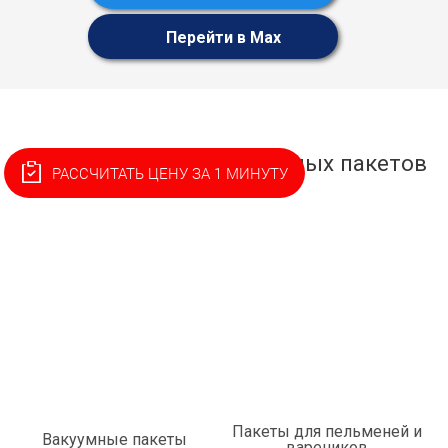
Перейти в Max
Основные виды фасовочных пакетов
РАССЧИТАТЬ ЦЕНУ ЗА 1 МИНУТУ
с логотипом
Пакеты для пельменей и
Вакуумные пакеты
вареников