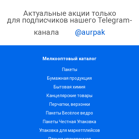
Актуальные акции только
для подписчиков нашего Telegram-
канала
@aurpak
Мелкооптовый каталог
Пакеты
Бумажная продукция
Бытовая химия
Канцелярские товары
Перчатки, верхонки
Пакеты Весёлое ведро
Пакеты Честная Упаковка
Упаковка для маркетплейсов