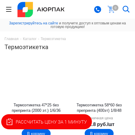
0
Зарегистрируйтесь на сайте
и получите доступ к оптовым ценам на
готовую продукцию!
Главная
-
Каталог
-
Термоэтикетка
Термоэтикетка
Термоэтикетка 47*25 без
Термоэтикетка 58*60 без
препринта (2000 эт.) 1/6/36
препринта (400эт) 1/8/48
Розничная цена
Розничная цена
РАССЧИТАТЬ ЦЕНУ ЗА 1 МИНУТУ
182.9
руб.
/шт
102.8
руб.
/шт
В корзину
В корзину