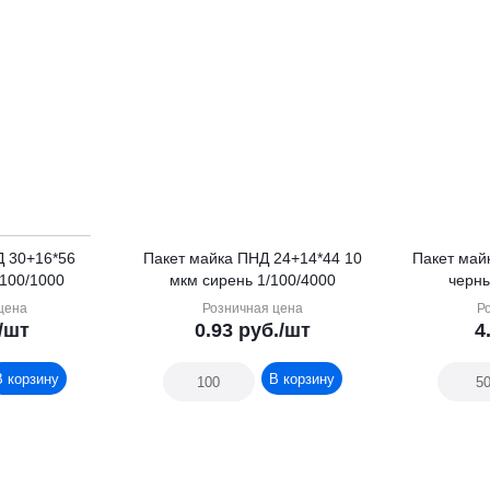
Д 30+16*56
Пакет майка ПНД 24+14*44 10
Пакет май
/100/1000
мкм сирень 1/100/4000
черны
цена
Розничная цена
Р
/шт
0.93
руб.
/шт
4
В корзину
В корзину