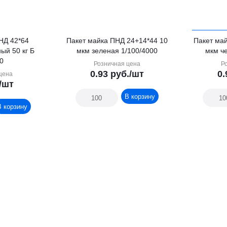
НД 42*64
Пакет майка ПНД 24+14*44 10
Пакет ма
ый 50 кг Б
мкм зеленая 1/100/4000
мкм ч
00
Розничная цена
Р
0.93
руб.
/шт
0.
цена
/шт
В корзину
В корзину