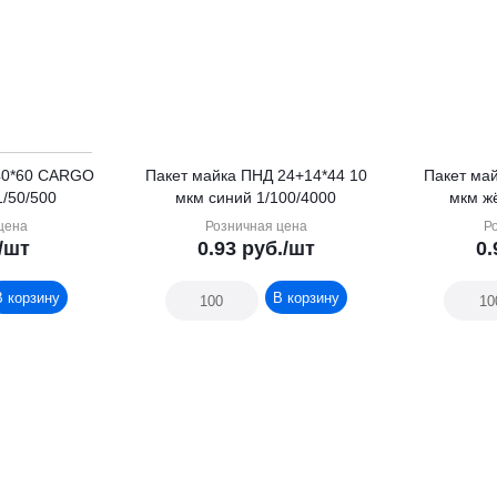
40*60 CARGO
Пакет майка ПНД 24+14*44 10
Пакет ма
1/50/500
мкм синий 1/100/4000
мкм ж
цена
Розничная цена
Р
/шт
0.93
руб.
/шт
0.
В корзину
В корзину