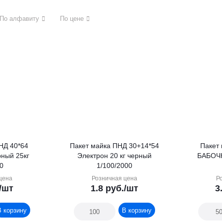
По алфавиту
По цене
НД 40*64
Пакет майка ПНД 30+14*54
Пакет
ный 25кг
Электрон 20 кг черный
БАБОЧК
00
1/100/2000
цена
Розничная цена
Р
/шт
1.8
руб.
/шт
3
В корзину
В корзину