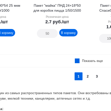
30*54 25 мкм
Пакет "майка" ПНД 24+18*50
Пакет
0/1000
для коробок пицца 1/50/1500
Спасиб
цена
Розничная цена
.
/шт
2.7
руб.
/шт
Р
1.
В корзину
В корзину
Показать еще
1
2
3
ин из самых распространенных типов пакетов. Они востребованы 
уви, мелкой техники, канцелярии, аптечных сетях и.т.д.
а: