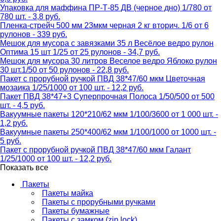
Упаковка для маффина ПР-Т-85 ДВ (черное дно) 1/780 от
780 шт. - 3,8 руб.
Пленка-стрейч 500 мм 23мкм черная 2 кг вторич. 1/6 от 6
рулонов - 339 руб.
Мешок для мусора с завязками 35 л Весёлое ведро рулон
Оптима 15 шт 1/25 от 25 рулонов - 34,7 руб.
Мешок для мусора 30 литров Веселое ведро Яблоко рулон
30 шт.1/50 от 50 рулонов - 22,8 руб.
Пакет с прорубной ручкой ПВД 38*47/60 мкм Цветочная
мозаика 1/25/1000 от 100 шт. - 12,2 руб.
Пакет ПВД 38*47+3 Суперпрочная Полоса 1/50/500 от 500
шт. - 4,5 руб.
Вакуумные пакеты 120*210/62 мкм 1/100/3600 от 1 000 шт. -
1,2 руб.
Вакуумные пакеты 250*400/62 мкм 1/100/1000 от 1000 шт. -
5 руб.
Пакет с прорубной ручкой ПВД 38*47/60 мкм Галант
1/25/1000 от 100 шт. - 12,2 руб.
Показать все
Пакеты
Пакеты майка
Пакеты с прорубными ручками
Пакеты бумажные
Пакеты с замком (zip lock)