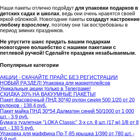
Наши пакеты отлично подойдут
для упаковки подарков в
детских садах и школах
, ведь они очень нравятся своей
яркой обложкой. Новогодние пакеты
создадут настроение
любому взрослому
, поэтому они так востребованы в
период зимних праздников.
Не упустите шанс придать вашим подаркам
новогоднее волшебство с нашими пакетами с
петлевой ручкой!
Сделайте праздник незабываемым.
Популярные категории
АКЦИИ - СКАЧАЙТЕ ПРАЙС БЕЗ РЕГИСТРАЦИИ
НОВЫЙ РАЗДЕЛ! Упаковка для маркетплейсов
Уникальные акции только в Телеграме!
СКИДКА 20% НА ВАКУУМНЫЕ ПАКЕТЫ!
Пакет фасовочный ПНД 30*40 рулон синяя 500 1/20 от 20
рулонов - 138,4 руб.
Пакет майка ПНД 30*54 Далматин синий 50/1000 от 1 000
шт. - 3,9 руб.
Бумага туалетная "LOKA Classic" 3-х сл. 8 шт. (17 м) 1/8 от 8
шт. - 130,5 руб.
Упаковка для маффина Пр-Т-85 крышка 1/390 от 780 шт. -
6,9 руб.