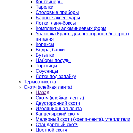
Контейнеры
Тарелки
Столовые приборы
Барные аксессуары
Лотки, ланч-боксы
Комплекты алюминиевых форм
Упаковка Крафт для ресторанов быстрого
питания
Корексы
Ведра, банки
Бутылки
Наборы посуды
Тортницы
Соусницы
Лотки под запайку
Термоэтикетка
Скотч (клейкая лента)
Назад
Скотч (клейкая лента)
Двусторонний скотч
Изоляционная лента
Канцелярский скотч
Малярный скотч (крепп-лента), утеплители
Стандартный скотч
Цветной скотч