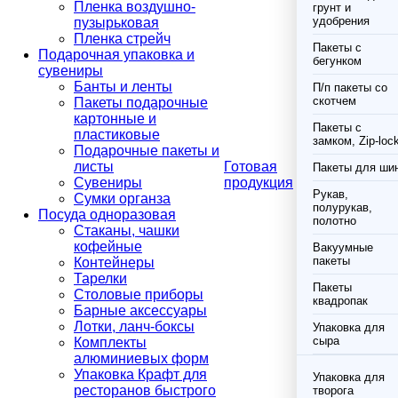
Пленка воздушно-
грунт и
удобрения
пузырьковая
Пленка стрейч
Пакеты с
Подарочная упаковка и
бегунком
сувениры
Банты и ленты
П/п пакеты со
скотчем
Пакеты подарочные
картонные и
Пакеты с
пластиковые
замком, Zip-loc
Подарочные пакеты и
листы
Готовая
Пакеты для ши
Сувениры
продукция
Рукав,
Сумки органза
полурукав,
Посуда одноразовая
полотно
Стаканы, чашки
кофейные
Вакуумные
пакеты
Контейнеры
Тарелки
Пакеты
Столовые приборы
квадропак
Барные аксессуары
Лотки, ланч-боксы
Упаковка для
сыра
Комплекты
алюминиевых форм
Упаковка Крафт для
Упаковка для
ресторанов быстрого
творога