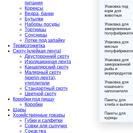
питания
Упаковка под
Корексы
корм для
Ведра, банки
животных
Бутылки
Наборы посуды
Упаковка для
замороженных
Тортницы
полуфабрикато
Соусницы
Лотки под запайку
Упаковка для
Термоэтикетка
мясных
Скотч (клейкая лента)
полуфабрикато
Двусторонний скотч
Упаковка для
Изоляционная лента
замороженной
Канцелярский скотч
рыбы и
Малярный скотч
морепродуктов
(крепп-лента),
Упаковка для
утеплители
кошачьего
Стандартный скотч
наполнителя
Цветной скотч
Коробки под пиццу
Пакеты для
Коробки
хлеба и выпечк
Шары
Пакеты для
Хозяйственные товары
курицы
Губки и салфетки
Совки для сыпучих
Средства