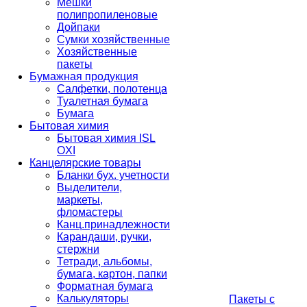
Мешки
полипропиленовые
Дойпаки
Сумки хозяйственные
Хозяйственные
пакеты
Бумажная продукция
Салфетки, полотенца
Туалетная бумага
Бумага
Бытовая химия
Бытовая химия ISL
OXI
Канцелярские товары
Бланки бух. учетности
Выделители,
маркеты,
фломастеры
Канц.принадлежности
Карандаши, ручки,
стержни
Тетради, альбомы,
бумага, картон, папки
Форматная бумага
Калькуляторы
Пакеты с