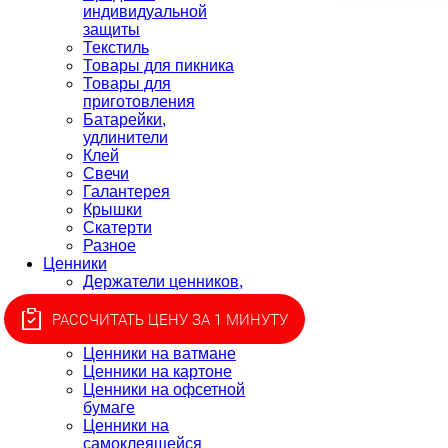
индивидуальной
защиты
Текстиль
Товары для пикника
Товары для
приготовления
Батарейки,
удлинители
Клей
Свечи
Галантерея
Крышки
Скатерти
Разное
Ценники
Держатели ценников,
монетницы
Ценники для этикет-
РАССЧИТАТЬ ЦЕНУ ЗА 1 МИНУТУ
пистолета, лента
Ценники на ватмане
Ценники на картоне
Ценники на офсетной
бумаге
Ценники на
самоклеящейся