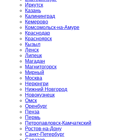
Иркутск
Казань
Калининград
Кемерово
Комсомольск-на-Амуре
Краснодар
Красноярск
Кызыл
Ленск
Липецк
Магадан
Магнитогорск
Мирный
Москва
Нерюнгри
Нижний Новгород
Новокузнецк
Омск
Оренбург
Пенза
Пермь
Петропавловск-Камчаткский
Ростов-на-Дону
Санкт-Петербург
Саратов