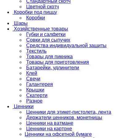
Стандартный скотч
Цветной скотч
Коробки под пиццу
Коробки
Шары
Хозяйственные товары
Губки и салфетки
Совки для сыпучих
Средства индивидуальной защиты
Текстиль
Товары для пикника
Товары для приготовления
Батарейки, удлинители
Клей
Свечи
Галантерея
Крышки
Скатерти
Разное
Ценники
Ценники для этикет-пистолета, лента
Держатели ценников, монетницы
Ценники на ватмане
Ценники на картоне
Ценники на офсетной бумаге