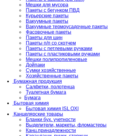
Мешки для мусора
Пакеты с бегунком ПВД
Курьерские пакеты
Вакуумные пакеты
Вакуумные термоусадочные пакеты
Фасовочные пакеты
Пакеты для шин
Пакеты п/п со скотчем
Пакеты с петлевыми ручками
Пакеты с пластиковыми ручками
Мешки полипропиленовые
Дойпаки
Сумки хозяйственные
Хозяйственные пакеты
Бумажная продукция
Салфетки, полотенца
Туалетная бумага
Бумага
Бытовая химия
Бытовая химия ISL OXI
Канцелярские товары
Бланки бух. учетности
Выделители, маркеты, фломастеры
Канц.принадлежности
Карандаши, ручки, стержни