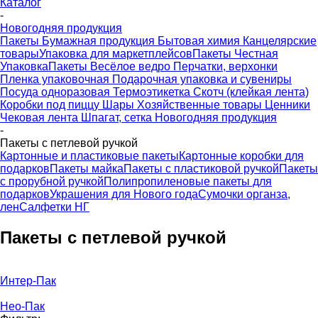
Каталог
-
Новогодняя продукция
Пакеты
Бумажная продукция
Бытовая химия
Канцелярские
товары
Упаковка для маркетплейсов
Пакеты Честная
Упаковка
Пакеты Весёлое ведро
Перчатки, верхонки
Пленка упаковочная
Подарочная упаковка и сувениры
Посуда одноразовая
Термоэтикетка
Скотч (клейкая лента)
Коробки под пиццу
Шары
Хозяйственные товары
Ценники
Чековая лента
Шпагат, сетка
Новогодняя продукция
-
Пакеты с петлевой ручкой
Картонные и пластиковые пакеты
Картонные коробки для
подарков
Пакеты майка
Пакеты с пластиковой ручкой
Пакеты
с прорубной ручкой
Полипропиленовые пакеты для
подарков
Украшения для Нового года
Сумочки органза,
лен
Салфетки НГ
Пакеты с петлевой ручкой
Интер-Пак
Нео-Пак