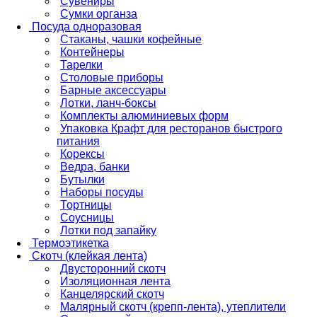
Сувениры
Сумки органза
Посуда одноразовая
Стаканы, чашки кофейные
Контейнеры
Тарелки
Столовые приборы
Барные аксессуары
Лотки, ланч-боксы
Комплекты алюминиевых форм
Упаковка Крафт для ресторанов быстрого
питания
Корексы
Ведра, банки
Бутылки
Наборы посуды
Тортницы
Соусницы
Лотки под запайку
Термоэтикетка
Скотч (клейкая лента)
Двусторонний скотч
Изоляционная лента
Канцелярский скотч
Малярный скотч (крепп-лента), утеплители