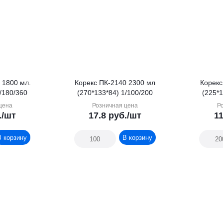
 1800 мл.
Корекс ПК-2140 2300 мл
Корекс
/180/360
(270*133*84) 1/100/200
(225*1
цена
Розничная цена
Р
.
/шт
17.8
руб.
/шт
11
В корзину
В корзину