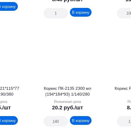
В корзину
В корзину
221*115*77
Корекс ПК-2135 2300 мл
Корекс Р
190/380
(194*184*93) 1/140/280
цена
Розничная цена
Р
.
/шт
20.2
руб.
/шт
8
В корзину
В корзину