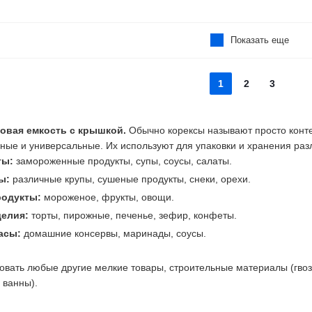
Показать еще
1
2
3
ковая емкость с крышкой.
Обычно корексы называют просто конт
ные и универсальные. Их используют для упаковки и хранения разл
ты:
замороженные продукты, супы, соусы, салаты.
ты:
различные крупы, сушеные продукты, снеки, орехи.
родукты:
мороженое, фрукты, овощи.
делия:
торты, пирожные, печенье, зефир, конфеты.
пасы:
домашние консервы, маринады, соусы.
овать любые другие мелкие товары, строительные материалы (гвоз
 ванны).