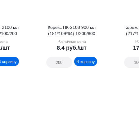
5 2100 мл
Корекс ПК-2108 900 мл
Корекс
/100/200
(181*109*64) 1/200/800
(217*1
цена
Розничная цена
Р
.
/шт
8.4
руб.
/шт
17
В корзину
В корзину