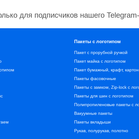
олько для подписчиков нашего Telegram
Пакеты с логотипом
Пакет с прорубной ручкой
о
Пакет майка с логотипом
готипом
Пакет бумажный, крафт, карто
Пакеты фасовочные
Пакеты с замком, Zip-lock с ло
йс
Пакеты для шин с логотипом
Полипропиленовые пакеты с л
Вакуумные пакеты
таем
Пакеты вкладыши
Рукав, полурукав, полотно