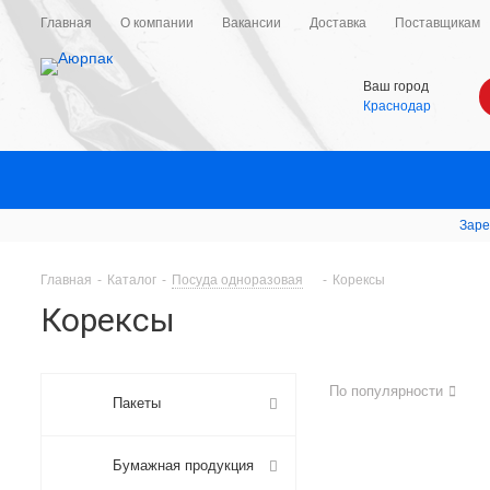
Главная
О компании
Вакансии
Доставка
Поставщикам
Ваш город
Краснодар
Заре
Главная
-
Каталог
-
Посуда одноразовая
-
Корексы
Корексы
По популярности
Пакеты
Бумажная продукция