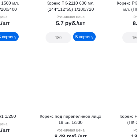
 1500 мл.
Корекс ПК-2110 600 мл.
Корекс РК-13 157*136
/200/400
(144*112*55) 1/180/720
мл. (П
цена
Розничная цена
Р
.
/шт
5.7
руб.
/шт
8
В корзину
В корзину
/1 1/250
Корекс под перепелиное яйцо
Корекс РК-21К
18 шт. 1/330
(ПК-
цена
.
/шт
Розничная цена
Р
8.48
руб.
/шт
13