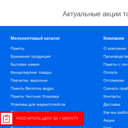
Актуальные акции т
Мелкооптовый каталог
Компания
Пакеты
О компании
Бумажная продукция
Производств
Бытовая химия
Пакеты с ло
Канцелярские товары
Оплата
Перчатки, верхонки
Оптовикам
Пакеты Весёлое ведро
Скачать пра
Пакеты Честная Упаковка
Контакты
Упаковка для маркетплейсов
Доставка
Пленка упаковочная
Как мы рабо
РАССЧИТАТЬ ЦЕНУ ЗА 1 МИНУТУ
Подарочная упаковка и сувениры
Акции